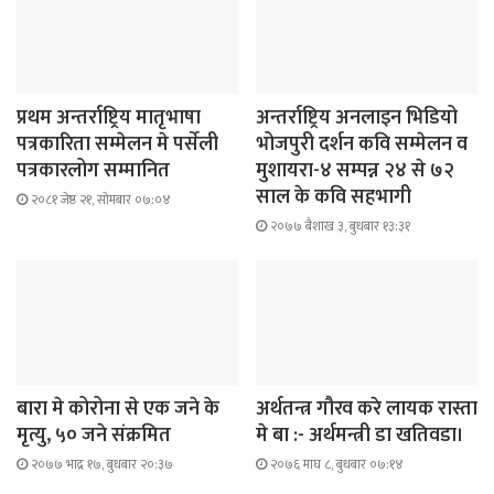
प्रथम अन्तर्राष्ट्रिय मातृभाषा
अन्तर्राष्ट्रिय अनलाइन भिडियो
पत्रकारिता सम्मेलन मे पर्सेली
भोजपुरी दर्शन कवि सम्मेलन व
पत्रकारलोग सम्मानित
मुशायरा-४ सम्पन्न २४ से ७२
साल के कवि सहभागी
२०८१ जेष्ठ २१, सोमबार ०७:०४
२०७७ बैशाख ३, बुधबार १३:३१
बारा मे कोरोना से एक जने के
अर्थतन्त्र गौरव करे लायक रास्ता
मृत्यु, ५० जने संक्रमित
मे बा :- अर्थमन्त्री डा खतिवडा।
२०७७ भाद्र १७, बुधबार २०:३७
२०७६ माघ ८, बुधबार ०७:१४