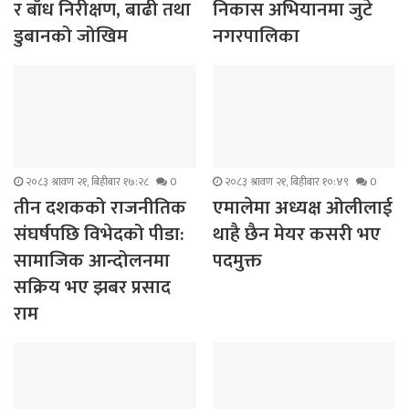
र बाँध निरीक्षण, बाढी तथा
निकास अभियानमा जुटे
डुबानको जोखिम
नगरपालिका
२०८३ श्रावण २१, बिहीबार १७:२८
0
२०८३ श्रावण २१, बिहीबार १०:४९
0
तीन दशकको राजनीतिक
एमालेमा अध्यक्ष ओलीलाई
संघर्षपछि विभेदको पीडा:
थाहै छैन मेयर कसरी भए
सामाजिक आन्दोलनमा
पदमुक्त
सक्रिय भए झबर प्रसाद
राम