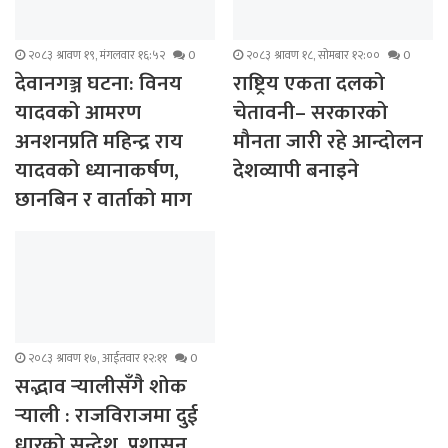
२०८३ श्रावण १९, मंगलवार १६:५२
0
२०८३ श्रावण १८, सोमबार १२:००
0
देवानगञ्ज घटना: विनय
राष्ट्रिय एकता दलको
यादवको आमरण
चेतावनी– सरकारको
अनशनप्रति महिन्द्र राय
मौनता जारी रहे आन्दोलन
यादवको ध्यानाकर्षण,
देशव्यापी बनाइने
छानबिन र वार्ताको माग
२०८३ श्रावण १७, आईतवार १२:११
0
सद्भाव र्‍यालीसँगै शोक
र्‍याली : राजविराजमा दुई
धारको सन्देश, प्रशासन