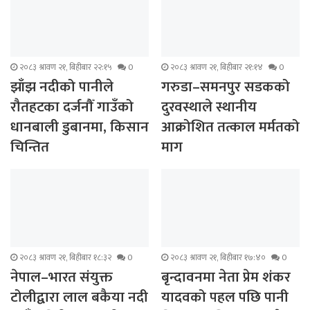
२०८३ श्रावण २१, बिहीबार २२:१५
0
२०८३ श्रावण २१, बिहीबार २१:१४
0
झाँझ नदीको पानीले
गरुडा–समनपुर सडकको
रौतहटका दर्जनौँ गाउँको
दुरवस्थाले स्थानीय
धानबाली डुबानमा, किसान
आक्रोशित तत्काल मर्मतको
चिन्तित
माग
२०८३ श्रावण २१, बिहीबार १८:३२
0
२०८३ श्रावण २१, बिहीबार १७:४०
0
नेपाल–भारत संयुक्त
बृन्दावनमा नेता प्रेम शंकर
टोलीद्वारा लाल बकैया नदी
यादवको पहल पछि पानी