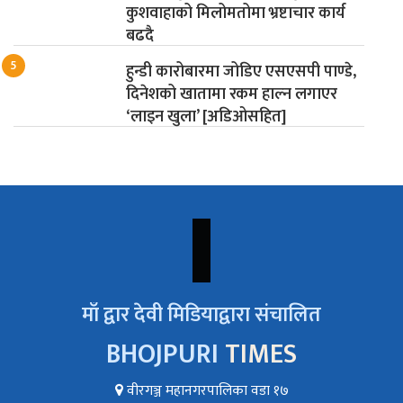
कुशवाहाको मिलोमतोमा भ्रष्टाचार कार्य
बढदै
हुन्डी कारोबारमा जोडिए एसएसपी पाण्डे,
दिनेशको खातामा रकम हाल्न लगाएर
‘लाइन खुला’ [अडिओसहित]
माँ द्वार देवी मिडियाद्वारा संचालित
BHOJPURI
TIMES
वीरगञ्ज महानगरपालिका वडा १७