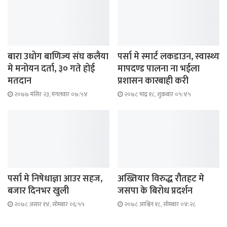
बारा उधोग बाणिज्य संघ कलैया
पर्सा मे स्मार्ट लकडाउन, स्वास्थ्य
मे मनोयन दर्ता, ३० गते होई
मापदण्ड पालना ना भईला
मतदान
प्रशासन कारबाही करी
२०७७ मंसिर २३, मंगलवार ०७:५४
२०७८ भाद्र १८, शुक्रबार ०५:४५
पर्सा मे निषेधाज्ञा आउर सहज,
अख्तियार विरुद्ध रौतहट मे
बजार दिनभर खुली
जसपा के बिरोध प्रदर्शन
२०७८ असार १४, सोमबार ०६:५५
२०७८ आश्विन १८, सोमबार ०४:२८