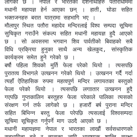
लागेको छ । नेपाल र भारतका दर्शनार्थीहरु पतौराधाममा
मधानी महायज्ञ हेर्न आएका छन् । हाती, घोडा सहित
भक्तजनहरु बरात यात्रामा सहभागि भए ।
मौलापुर स्थित पतौरा महादेव मन्दिरलाई विश्व सम्पदा सूचिमा
सुचिकृत गराउँने संकल्प सहित मधानी महायज्ञ हुदै आएको
छ । सो अवसरमा भगवान शिव पार्वतीको बिवाहको सबै
विधि प्रक्रिया हुनुका साथै अन्य खेलकुद, सांस्कृतिक
कार्यक्रम समेत हुने गरेको छ ।
बर्षौ पहिला शिवको मुर्ति फेला परेको थियो । त्यसपछि
पुरातत्व विभागले उत्खनन गरेको थियो । उत्खनन गर्दै गर्दा
त्यहाँ ऐतिहासिक रुपमा महत्वपुर्ण मन्दिर लगायतका बस्तुको
फेला परेको थियो । त्यसपछि लगाातार उत्खनन हुदै
गएपछि गुप्तकालिन बस्तुहरु फेला परेकाले पालिका त्यसको
संरक्षण गर्न तर्फ लागेको छ । हजारौं बर्ष पुराना मन्दिर
सहित बिभिन्न बस्तु फेला परेपछि त्यसलाई विश्वसम्पदा
सूचिमा सूचिकृत गर्नुपर्ने माग उठदै आएको छ ।
मधानी महायज्ञमा नेपाल र भारतका लाखौं सर्वसधारणको
सहभागिता हुने र त्यसका लागि आवश्यक शान्ति सुरक्षा