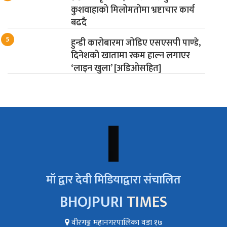
कुशवाहाको मिलोमतोमा भ्रष्टाचार कार्य
बढदै
हुन्डी कारोबारमा जोडिए एसएसपी पाण्डे,
दिनेशको खातामा रकम हाल्न लगाएर
‘लाइन खुला’ [अडिओसहित]
माँ द्वार देवी मिडियाद्वारा संचालित
BHOJPURI
TIMES
वीरगञ्ज महानगरपालिका वडा १७