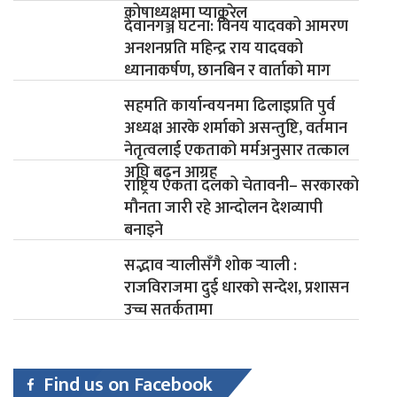
कोषाध्यक्षमा प्याकुरेल
देवानगञ्ज घटना: विनय यादवको आमरण
अनशनप्रति महिन्द्र राय यादवको
ध्यानाकर्षण, छानबिन र वार्ताको माग
सहमति कार्यान्वयनमा ढिलाइप्रति पुर्व
अध्यक्ष आरके शर्माको असन्तुष्टि, वर्तमान
नेतृत्वलाई एकताको मर्मअनुसार तत्काल
अघि बढ्न आग्रह
राष्ट्रिय एकता दलको चेतावनी– सरकारको
मौनता जारी रहे आन्दोलन देशव्यापी
बनाइने
सद्भाव र्‍यालीसँगै शोक र्‍याली :
राजविराजमा दुई धारको सन्देश, प्रशासन
उच्च सतर्कतामा
Find us on Facebook