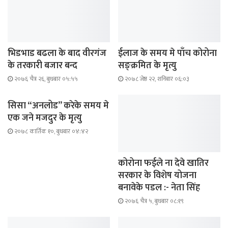
भिडभाड बढला के बाद वीरगंज
ईलाज के समय मे पाँच कोरोना
के तरकारी बजार बन्द
सङ्क्रमित के मृत्यु
२०७६ चैत्र २६, बुधबार ०५:५५
२०७८ जेष्ठ २२, शनिबार ०६:०३
सिसा “अनलोड” करेके समय मे
एक जने मजदुर के मृत्यु
२०७८ कार्तिक १०, बुधबार ०४:४२
कोरोना फईले ना देवे खातिर
सरकार के विशेष योजना
बनावेके पडल :- नेता सिंह
२०७६ चैत्र ५, बुधबार ०८:१९