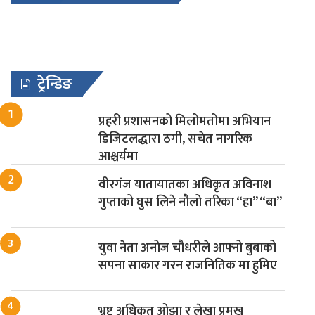
ट्रेन्डिङ
प्रहरी प्रशासनको मिलोमतोमा अभियान
डिजिटलद्धारा ठगी, सचेत नागरिक
आश्चर्यमा
वीरगंज यातायातका अधिकृत अविनाश
गुप्ताको घुस लिने नौलो तरिका “हा” “बा”
युवा नेता अनोज चौधरीले आफ्नो बुबाको
सपना साकार गरन राजनितिक मा हुमिए
भ्रष्ट अधिकृत ओझा र लेखा प्रमुख