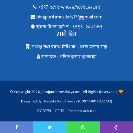
+977-९८५५०२५६२४/९८४५६४२६७५
bhojpuritimesdaily17@gmail.com
सूचना बिभाग दर्ता नं : ३१९६–२०७८/७९
हाम्रो टिम
अध्यक्ष तथा प्रबन्ध निर्देशक:- श्रवण प्रसाद साह
सम्पादक : अनिल कुमार कुशवाहा
© Copyright 2026, bhojpuritimesdaily.com , All Rights Reserved |
Designed By : Newlife Ranjit Yadav (00977-9814232702)
हाम्रो बारेमा
सम्पर्क
Preeti to Unicode